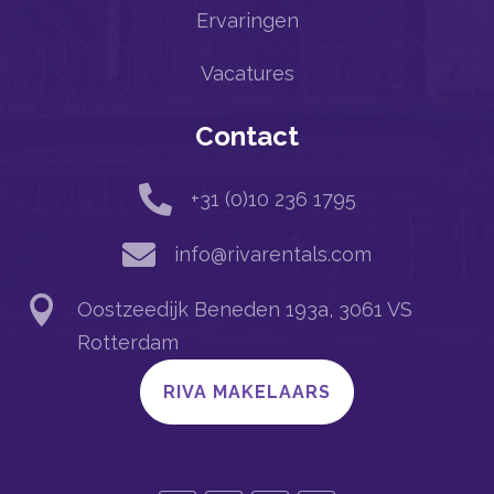
Ervaringen
Vacatures
Contact

+31 (0)10 236 1795

info@rivarentals.com

Oostzeedijk Beneden 193a, 3061 VS
Rotterdam
RIVA MAKELAARS