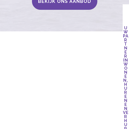
BEKIJK ONS AANBOD
U
W
PA
R
T
N
E
R
IN
W
O
N
E
N,
H
U
R
E
N
E
N
VE
R
H
U
R