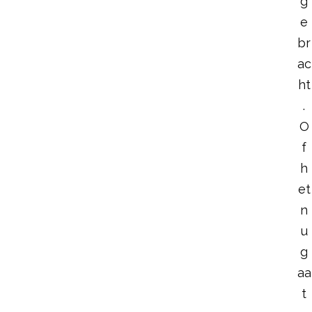
g
e
br
ac
ht
.
O
f
h
et
n
u
g
aa
t