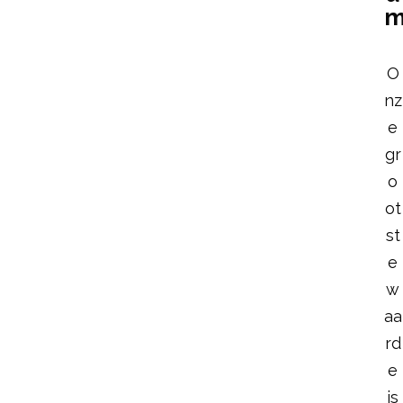
O
nz
e
gr
o
ot
st
e
w
aa
rd
e
is