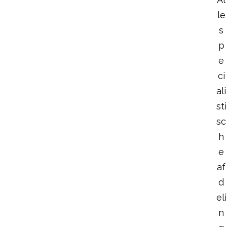
le
s
p
e
ci
ali
sti
sc
h
e
af
d
eli
n