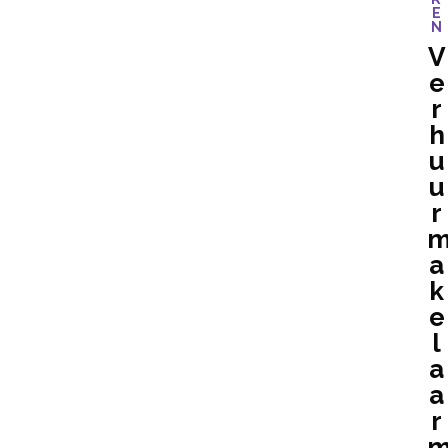
E
N
V
e
r
h
u
u
r
a
k
e
l
a
a
r