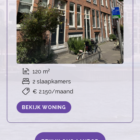
120 m²
2 slaapkamers
€ 2.150/maand
BEKIJK WONING