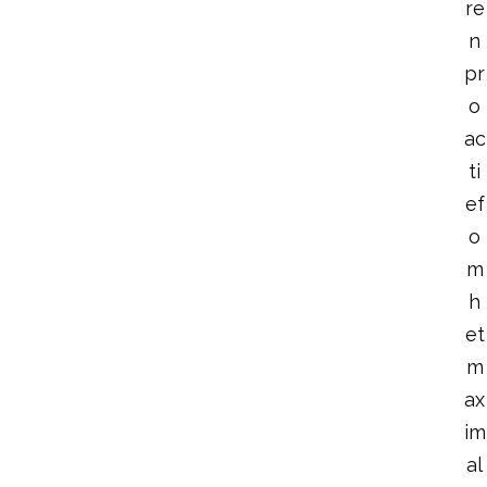
re
n
pr
o
ac
ti
ef
o
m
h
et
m
ax
im
al