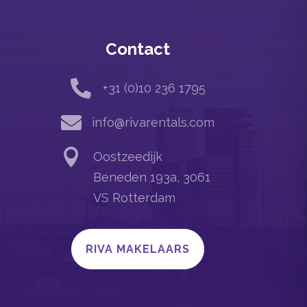
Contact

+31 (0)10 236 1795

info@rivarentals.com

Oostzeedijk
Beneden 193a, 3061
VS Rotterdam
RIVA MAKELAARS