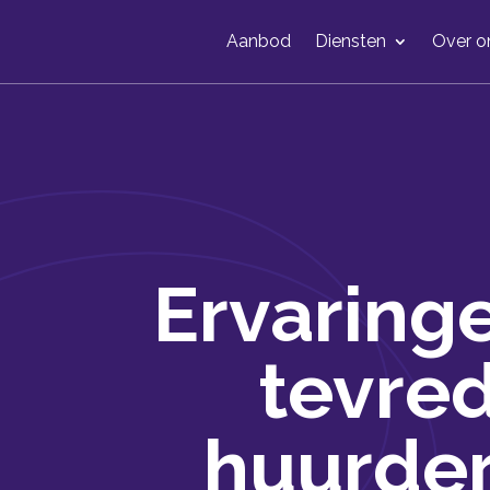
Aanbod
Diensten
Over o
Ervaring
tevre
huurder