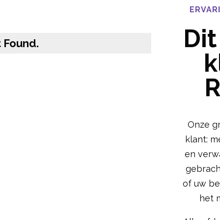
ERVAR
Di
 Found.
k
R
Onze gr
klant: 
en verw
gebrach
of uw be
het m