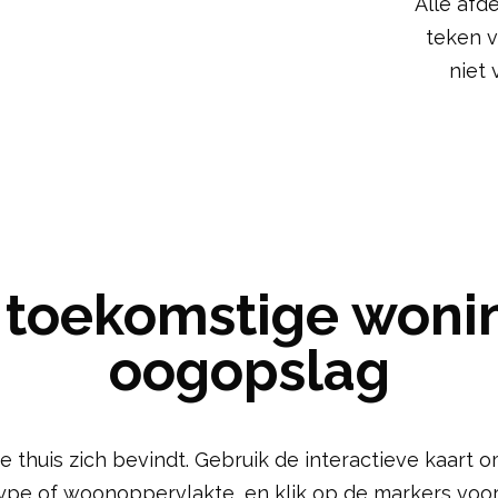
Alle afd
teken v
niet 
 toekomstige wonin
oogopslag
uis zich bevindt. Gebruik de interactieve kaart om 
type of woonoppervlakte, en klik op de markers voor