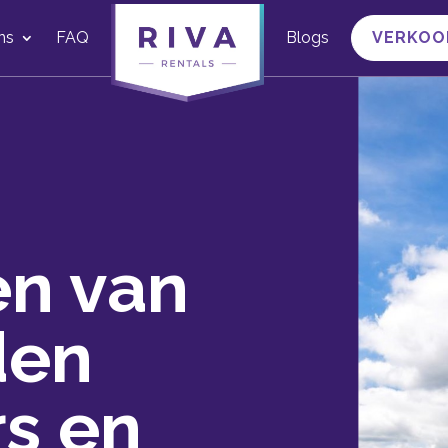
ns
FAQ
Blogs
VERKOO
en van
den
s en