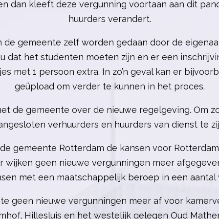
n dan kleeft deze vergunning voortaan aan dit pand
huurders verandert.
 de gemeente zelf worden gedaan door de eigenaar v
u dat het studenten moeten zijn en er een inschrijvi
tjes met 1 persoon extra. In zo’n geval kan er bijvoo
geüpload om verder te kunnen in het proces.
et de gemeente over de nieuwe regelgeving. Om zo g
angesloten verhuurders en huurders van dienst te zij
 de gemeente Rotterdam de kansen voor Rotterda
er wijken geen nieuwe vergunningen meer afgegev
ensen met een maatschappelijk beroep in een aantal
nte geen nieuwe vergunningen meer af voor kamerver
emhof, Hillesluis en het westelijk gelegen Oud Mathe