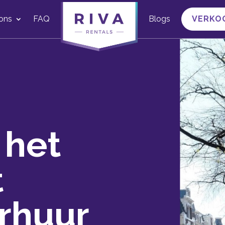
ons
FAQ
Blogs
VERKO
 het
t
rhuur