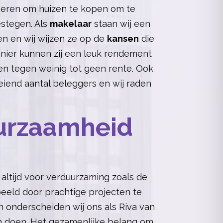
iseren om huizen te kopen om te
estegen. Als
makelaar
staan wij een
n en wij wijzen ze op de
kansen
die
anier kunnen zij een leuk rendement
ten tegen weinig tot geen rente. Ook
eiend aantal beleggers en wij raden
urzaamheid
altijd voor verduurzaming zoals de
eeld door prachtige projecten te
n onderscheiden wij ons als Riva van
en doen. Het gezamenlijke belang om