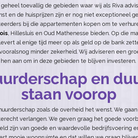
 geheel toevallig de gebieden waar wij als Riva adv
st en de huisprijzen zijn er nog niet exceptioneel g
teerders bij die appartementen kopen om te verhure
ois
, Hillesluis en Oud Mathenesse bieden. Op die m
levert al enige tijd meer op als geld op de bank zet
vooralsnog minder zekerheid. Wij adviseren een gro
hen aan om in deze gebieden te blijven investeren.
uurderschap en du
staan voorop
uurderschap zoals de overheid het wenst. We gaan 
erecht verlangen. We geven graag het goede voorb
eld zijn van goede en waardevolle bedrijfsvoering e
ert mooie woonruimte en dat willen we graag blijv