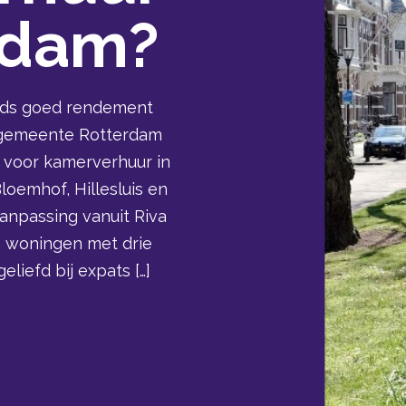
rdam?
eds goed rendement
de gemeente Rotterdam
 voor kamerverhuur in
loemhof, Hillesluis en
anpassing vanuit Riva
me woningen met drie
liefd bij expats […]