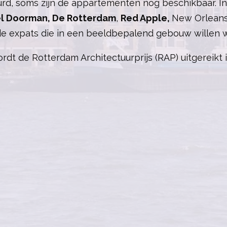
uurd, soms zijn de appartementen nog beschikbaar. I
el Doorman
,
De Rotterdam
,
Red Apple
,
New Orlean
de expats die in een beeldbepalend gebouw willen 
 de Rotterdam Architectuurprijs (RAP) uitgereikt 