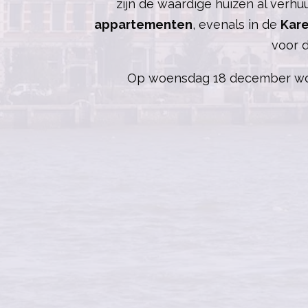
zijn de waardige huizen al verh
appartementen
, evenals in de
Kar
voor 
Op woensdag 18 december wordt