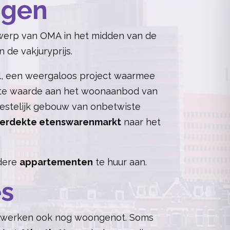
ngen
twerp van OMA in het midden van de
 de vakjuryprijs.
hal, een weergaloos project waarmee
grote waarde aan het woonaanbod van
estelijk gebouw van onbetwiste
erdekte etenswarenmarkt
naar het
rdere
appartementen
te huur aan.
es
uwwerken ook nog woongenot. Soms