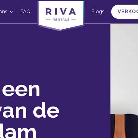
ons
FAQ
Blogs
VERKO
 een
van de
rdam