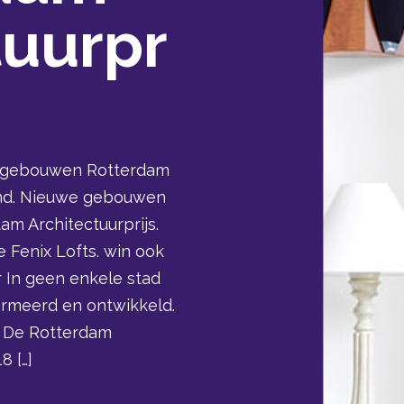
tuurpr
en gebouwen Rotterdam
land. Nieuwe gebouwen
am Architectuurprijs.
 Fenix Lofts. win ook
r In geen enkele stad
ormeerd en ontwikkeld.
s: De Rotterdam
8 […]