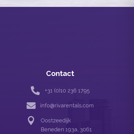
Contact

+31 (0)10 236 1795

info@rivarentals.com

Oostzeedijk
Beneden 193a, 3061