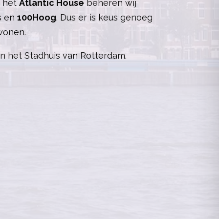
n het
Atlantic House
beheren wij
s en
100Hoog
. Dus er is keus genoeg
wonen.
in het Stadhuis van Rotterdam.