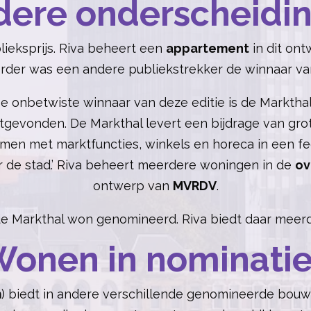
dere onderscheidi
ieksprijs. Riva beheert een
appartement
in dit on
erder was een andere publiekstrekker de winnaar van
 ‘De onbetwiste winnaar van deze editie is de Markt
uitgevonden. De Markthal levert een bijdrage van 
men met marktfuncties, winkels en horeca in een fe
de stad.’
Riva beheert meerdere woningen in de
ov
ontwerp van
MVRDV
.
 de Markthal won genomineerd. Riva biedt daar mee
onen in nominati
m
) biedt in andere verschillende genomineerde bo