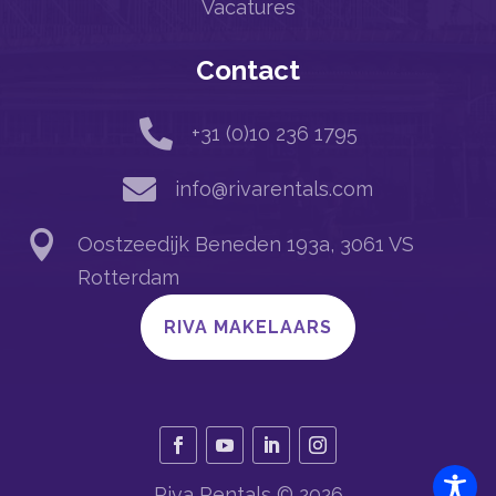
Vacatures
Contact

+31 (0)10 236 1795

info@rivarentals.com

Oostzeedijk Beneden 193a, 3061 VS
Rotterdam
RIVA MAKELAARS
Riva Rentals © 2026