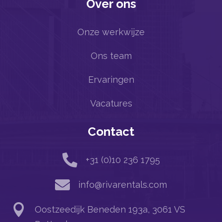
Over ons
Onze werkwijze
Ons team
Ervaringen
Vacatures
Contact

+31 (0)10 236 1795

info@rivarentals.com

Oostzeedijk Beneden 193a, 3061 VS